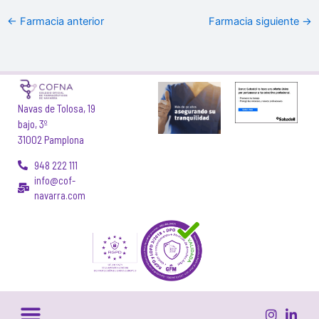
←
Farmacia anterior
Farmacia siguiente
→
Navas de Tolosa, 19
bajo, 3º
31002 Pamplona
948 222 111
info@cof-
navarra.com