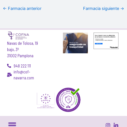
←
Farmacia anterior
Farmacia siguiente
→
Navas de Tolosa, 19
bajo, 3º
31002 Pamplona
948 222 111
info@cof-
navarra.com