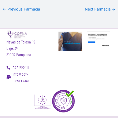
←
Previous Farmacia
Next Farmacia
→
Navas de Tolosa, 19
bajo, 3º
31002 Pamplona
948 222 111
info@cof-
navarra.com