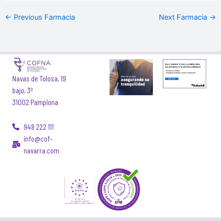
←
Previous Farmacia
Next Farmacia
→
Navas de Tolosa, 19
bajo, 3º
31002 Pamplona
948 222 111
info@cof-
navarra.com