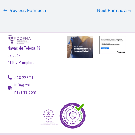
←
Previous Farmacia
Next Farmacia
→
Navas de Tolosa, 19
bajo, 3º
31002 Pamplona
948 222 111
info@cof-
navarra.com