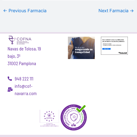
←
Previous Farmacia
Next Farmacia
→
Navas de Tolosa, 19
bajo, 3º
31002 Pamplona
948 222 111
info@cof-
navarra.com