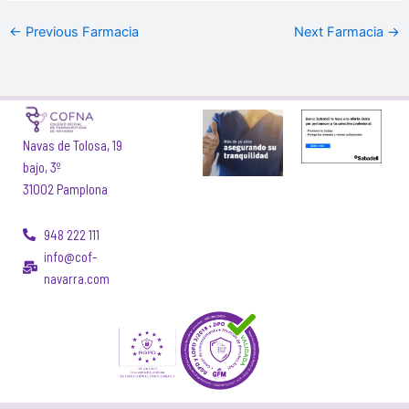
←
Previous Farmacia
Next Farmacia
→
Navas de Tolosa, 19
bajo, 3º
31002 Pamplona
948 222 111
info@cof-
navarra.com