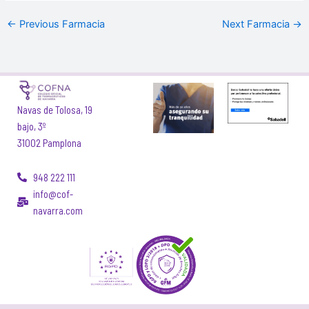
←
Previous Farmacia
Next Farmacia
→
Navas de Tolosa, 19
bajo, 3º
31002 Pamplona
948 222 111
info@cof-
navarra.com