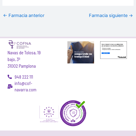
←
Farmacia anterior
Farmacia siguiente
→
Navas de Tolosa, 19
bajo, 3º
31002 Pamplona
948 222 111
info@cof-
navarra.com