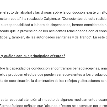
l efecto del alcohol y las drogas sobre la conducción, existe un al
sitan receta”, ha recalcado Galipienzo. “Conscientes de esta realid
 su responsabilidad a la hora de dispensarlos, hemos considerado n
tacado que la prevención de los accidentes relacionados con el con
os y, también, de las autoridades sanitarias y de Tráfico”. En este 
.
y cuáles son sus principales efectos?
bre la capacidad de conducción encontramos benzodiacepinas, analgé
ellos producen efectos que pueden ser equivalentes a los producidos
ta de coordinación, la disminución de los reflejos y alteraciones sen
restar especial atención al impacto de algunos medicamentos cuan
 de Farmacéuticos señalan que “algunos efectos se potencian por 