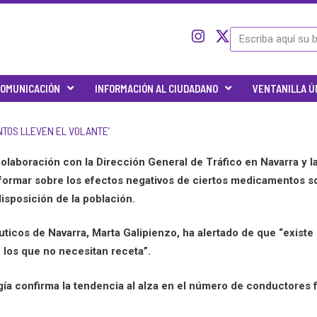
I
I
X
Search
c
n
-
o
s
t
n
t
w
OMUNICACIÓN
INFORMACIÓN AL CIUDADANO
VENTANILLA Ú
-
a
i
t
g
t
w
r
t
NTOS LLEVEN EL VOLANTE’
i
a
e
t
m
r
colaboración con la Dirección General de Tráfico en Navarra y l
t
informar sobre los efectos negativos de ciertos medicamentos so
e
r
isposición de la población.
-
x
uticos de Navarra, Marta Galipienzo,
ha alertado de que “existe
 los que no necesitan receta”.
gía confirma la tendencia al alza en el número de conductores f