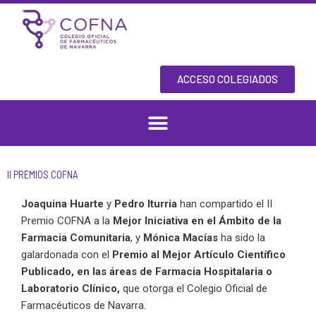
Skip
to
content
ACCESO COLEGIADOS
II PREMIOS COFNA
Joaquina Huarte
y
Pedro Iturria
han compartido el II
Premio COFNA a la
Mejor Iniciativa en el Ámbito de la
Farmacia Comunitaria
, y
Mónica Macías
ha sido la
galardonada con el
Premio al Mejor Artículo Científico
Publicado, en las áreas de Farmacia Hospitalaria o
Laboratorio Clínico,
que otorga el Colegio Oficial de
Farmacéuticos de Navarra.