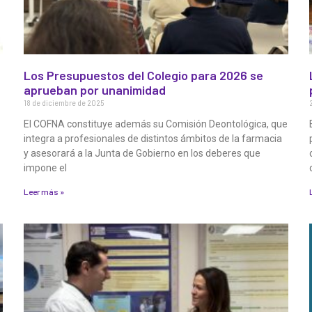
a
a
a
a
a
Los Presupuestos del Colegio para 2026 se
aprueban por unanimidad
18 de diciembre de 2025
El COFNA constituye además su Comisión Deontológica, que
integra a profesionales de distintos ámbitos de la farmacia
y asesorará a la Junta de Gobierno en los deberes que
impone el
Leer más »