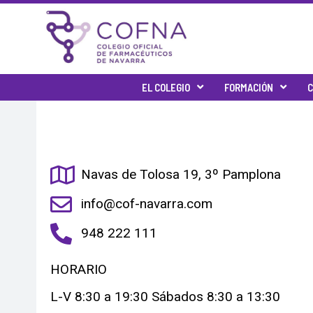
Ir
al
contenido
EL COLEGIO
FORMACIÓN
C
Navas de Tolosa 19, 3º Pamplona
info@cof-navarra.com
948 222 111
HORARIO
L-V 8:30 a 19:30 Sábados 8:30 a 13:30