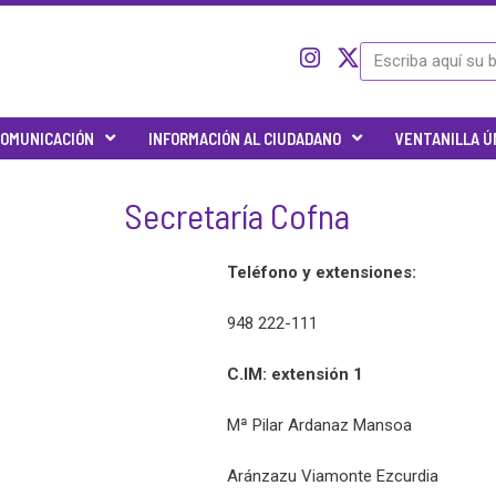
I
I
X
Buscar
c
n
-
o
s
t
n
t
w
OMUNICACIÓN
INFORMACIÓN AL CIUDADANO
VENTANILLA Ú
-
a
i
t
g
t
w
r
t
Secretaría Cofna
i
a
e
t
m
r
t
Teléfono
y extensiones:
e
r
948 222-111
-
x
C.IM:
extensión 1
Mª Pilar Ardanaz Mansoa
Aránzazu Viamonte Ezcurdia