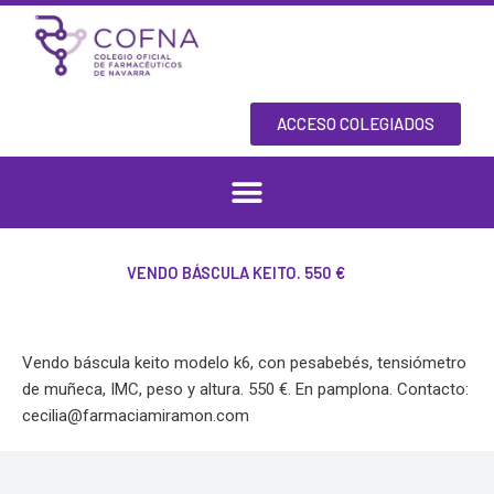
Skip
to
content
ACCESO COLEGIADOS
VENDO BÁSCULA KEITO. 550 €
Vendo báscula keito modelo k6, con pesabebés, tensiómetro
de muñeca, IMC, peso y altura. 550 €. En pamplona. Contacto:
cecilia@farmaciamiramon.com